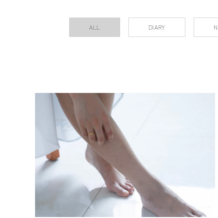
ALL
DIARY
N